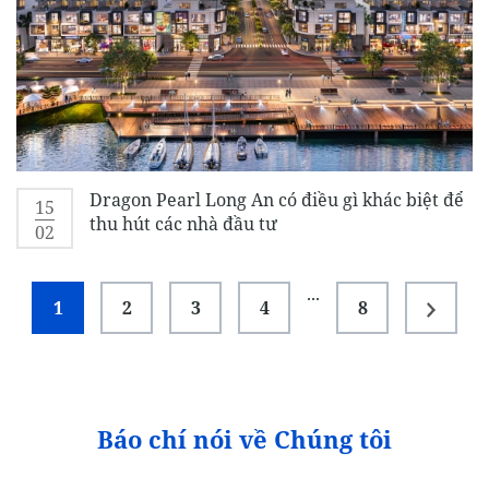
Dragon Pearl Long An có điều gì khác biệt để
15
thu hút các nhà đầu tư
02
...
1
2
3
4
8
Báo chí nói về Chúng tôi