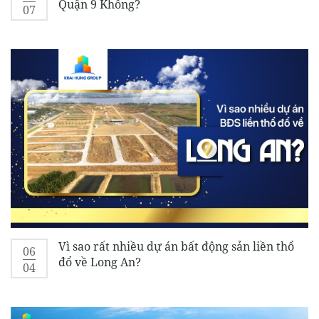
Quận 9 Không?
07
Vì sao rất nhiều dự án bất động sản liền thổ
06
đổ về Long An?
04