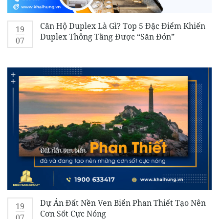
Căn Hộ Duplex Là Gì? Top 5 Đặc Điểm Khiến
19
Duplex Thông Tầng Được “Săn Đón”
07
Dự Án Đất Nền Ven Biển Phan Thiết Tạo Nên
19
Cơn Sốt Cực Nóng
07