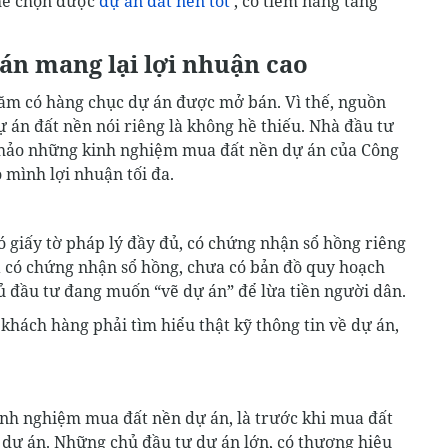
thể chọn được
dự án đất nền tốt
, có tiềm năng tăng
n mang lại lợi nhuận cao
năm có hàng chục dự án được mở bán. Vì thế, nguồn
 án đất nền nói riêng là không hề thiếu. Nhà đầu tư
 khảo những kinh nghiệm mua đất nền dự án của Công
mình lợi nhuận tối đa.
 giấy tờ pháp lý đầy đủ, có chứng nhận sổ hồng riêng
 có chứng nhận sổ hồng, chưa có bản đồ quy hoạch
hủ đầu tư đang muốn “vẽ dự án” để lừa tiền người dân.
khách hàng phải tìm hiểu thật kỹ thông tin về dự án,
nh nghiệm mua đất nền dự án, là trước khi mua đất
a dự án. Những chủ đầu tư dự án lớn, có thương hiệu