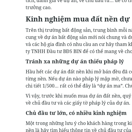
tích, đánh giá về dự án, về chủ đầu tư… để có 
trưởng cao.
Kinh nghiệm mua đất nền dự á
Trên thị trường bất động sản, trung bình mỗi 
cung về dự án bất động sản mới nói chung và dự
và các hộ gia đình có nhu cầu an cư hãy tham
ty TNHH Đầu tư BĐS BIN để có thể mang về cho 
Tránh xa những dự án thiếu pháp lý
Hầu hết các dự án đất nền khi mở bán đều đã có
từng nền. Nếu dự án nào pháp lý mập mờ, chưa
chi tiết 1/500… rất có thể đây là “dự án ma”. C
Vì vậy, trước khi muốn mua dự án đất nền, quý 
về chủ đầu tư và các giấy tờ pháp lý của dự án.
Chủ đầu tư lớn, có nhiều kinh nghiệm
Một trong những lưu ý cho khách hàng trong ki
nền là hãy tìm hiểu thông tin về chủ đầu tư củ