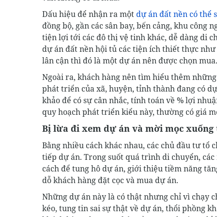
Dấu hiệu để nhận ra một
dự án đất nền có thể s
đồng bộ, gần các sân bay, bến cảng, khu công n
tiện lợi tới các đô thị vệ tinh khác, dễ dàng 
dự án đất nền hội tủ các tiện ích thiết thực nh
lân cận thì đó là một dự án nên được chọn mua
Ngoài ra, khách hàng nên tìm hiểu thêm những 
phát triển của xã, huyện, tỉnh thành đang có d
khảo để có sự cân nhắc, tính toán về % lợi nhu
quy hoạch phát triển kiểu này, thường có giá m
Bị lừa đi xem dự án và mời mọc xuống 
Bằng nhiều cách khác nhau, các chủ đầu tư tổ c
tiếp dự án. Trong suốt quá trình di chuyển, các
cách để tung hô dự án, giới thiệu tiềm năng tă
dỗ khách hàng đặt cọc và mua dự án.
Những dự án này là có thật nhưng chỉ vì chạy c
kéo, tung tin sai sự thật về dự án, thổi phồng k