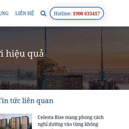
ỤNG
LIÊN HỆ
Hotline:
1900 633417
i hiệu quả
Tin tức liên quan
Celesta Rise mang phong cách
nghỉ dưỡng vào từng không