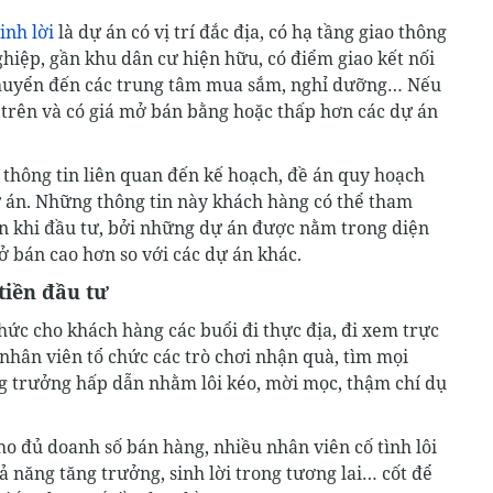
inh lời
là dự án có vị trí đắc địa, có hạ tầng giao thông
ghiệp, gần khu dân cư hiện hữu, có điểm giao kết nối
di chuyển đến các trung tâm mua sắm, nghỉ dưỡng… Nếu
ư trên và có giá mở bán bằng hoặc thấp hơn các dự án
.
thông tin liên quan đến kế hoạch, đề án quy hoạch
ự án. Những thông tin này khách hàng có thể tham
ận khi đầu tư, bởi những dự án được nằm trong diện
ở bán cao hơn so với các dự án khác.
tiền đầu tư
hức cho khách hàng các buổi đi thực địa, đi xem trực
 nhân viên tổ chức các trò chơi nhận quà, tìm mọi
ng trưởng hấp dẫn nhằm lôi kéo, mời mọc, thậm chí dụ
ho đủ doanh số bán hàng, nhiều nhân viên cố tình lôi
hả năng tăng trưởng, sinh lời trong tương lai… cốt để