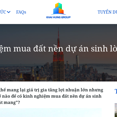
TỨC
FAQs
TUYỂN D
ệm mua đất nền dự án sinh lờ
thể mang lại giá trị gia tăng lợi nhuận lớn nhưng
ế nào để có kinh nghiệm mua đất nền dự án sinh
tật mang”?