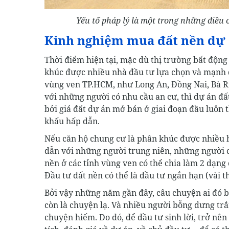
Yếu tố pháp lý là một trong những điều
Kinh nghiệm mua đất nền dự
Thời điểm hiện tại, mặc dù thị trường bất độn
khúc được nhiều nhà đầu tư lựa chọn và mạnh dạ
vùng ven TP.HCM, như Long An, Đồng Nai, Bà R
với những người có nhu cầu an cư, thì dự án đ
bởi giá đất dự án mở bán ở giai đoạn đầu luôn t
khấu hấp dẫn.
Nếu căn hộ chung cư là phân khúc được nhiều hộ
dẫn với những người trung niên, những người c
nền ở các tỉnh vùng ven có thể chia làm 2 dạng
Đầu tư đất nền có thể là đầu tư ngắn hạn (vài 
Bởi vậy những năm gần đây, câu chuyện ai đó 
còn là chuyện lạ. Và nhiều người bỗng dưng trắ
chuyện hiếm. Do đó, để đầu tư sinh lời, trở nê