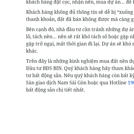
khách hàng đặt cọc, nhận nền, mua dự án… để 
Khách hàng không đủ thông tin sẽ dễ bị “xuống 
thanh khoản, đất đã bán không được mà càng giữ
Bên cạnh đó, nhà đầu tư cần tránh những dự á
lô, tách nền… nên sẽ rất khó tách sổ hoặc gặp n
gặp trở ngại, mất thời gian đi lại. Dự án sẽ k
khác.
Trên đây là những kinh nghiệm mua đất nền dự
Đầu tư BĐS BIN. Quý khách hàng hãy tham khảo 
tư bất động sản. Nếu quý khách hàng còn bất kỳ 
Sàn giao dịch Nam Sài Gòn hoặc qua Hotline
19
bất động sản chi tiết nhất.