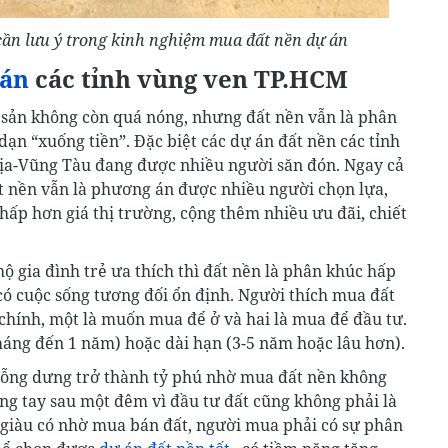
 cần lưu ý trong kinh nghiệm mua đất nền dự án
 án
các tỉnh vùng ven TP.HCM
g sản không còn quá nóng, nhưng đất nền vẫn là phân
n “xuống tiền”. Đặc biệt các dự án đất nền các tỉnh
ịa-Vũng Tàu đang được nhiều người săn đón. Ngay cả
ất nền vẫn là phương án được nhiều người chọn lựa,
hấp hơn giá thị trường, cộng thêm nhiều ưu đãi, chiết
 gia đình trẻ ưa thích thì đất nền là phân khúc hấp
ó cuộc sống tương đối ổn định. Người thích mua đất
 chính, một là muốn mua để ở và hai là mua để đầu tư.
tháng đến 1 năm) hoặc dài hạn (3-5 năm hoặc lâu hơn).
bỗng dưng trở thành tỷ phú nhờ mua đất nền không
ng tay sau một đêm vì đầu tư đất cũng không phải là
n giàu có nhờ mua bán đất, người mua phải có sự phân