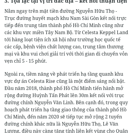
3. Tọa lạc tại vị trí đắc địa – kết nối thuận tiện
Nằm ngay trên mặt tiền đường Nguyễn Hữu Thọ -
Trục đường huyết mạch khu Nam Sài Gòn kết nối trực
tiếp đến trung tâm thành phố Hồ Chí Minh cũng như
các khu vực miền Tây Nam Bộ. Từ Celesta Keppel Land
tới hàng loạt tiện ích xã hội như trường học quốc tế
các cấp, bệnh viện chất lượng cao, trung tâm thương
mại và khu vui chơi giải trí với thời gian di chuyển vỏn
vẹn chỉ 5 - 15 phút.
Ngoài ra, tiềm năng về phát triển hạ tầng quanh khu
vực dự án Celesta Rise cũng là một điểm sáng nổi bật.
Đầu năm 2018, thành phố Hồ Chí Minh tiến hành mở
rộng đường Huỳnh Tấn Phát lên 30m kết nối với trục
đường chính Nguyễn Văn Linh. Bên cạnh đó, trong quy
hoạch phát triển hạ tầng giao thông của thành phố Hồ
Chí Minh, đến năm 2020 sẽ tiếp tục mở rộng 2 tuyến
đường chính khác nữa là Nguyễn Hữu Thọ, Lê Văn
Lương, điều này càng tăng tính liên kết vùng cho Quận