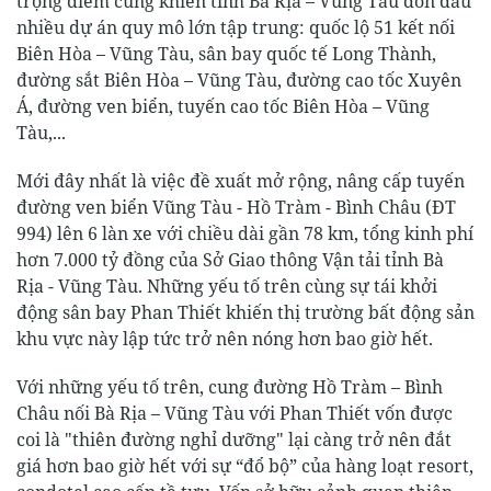
trọng điểm cũng khiến tỉnh Bà Rịa – Vũng Tàu đón đầu
nhiều dự án quy mô lớn tập trung: quốc lộ 51 kết nối
Biên Hòa – Vũng Tàu, sân bay quốc tế Long Thành,
đường sắt Biên Hòa – Vũng Tàu, đường cao tốc Xuyên
Á, đường ven biển, tuyến cao tốc Biên Hòa – Vũng
Tàu,...
Mới đây nhất là việc đề xuất mở rộng, nâng cấp tuyến
đường ven biển Vũng Tàu - Hồ Tràm - Bình Châu (ĐT
994) lên 6 làn xe với chiều dài gần 78 km, tổng kinh phí
hơn 7.000 tỷ đồng của Sở Giao thông Vận tải tỉnh Bà
Rịa - Vũng Tàu. Những yếu tố trên cùng sự tái khởi
động sân bay Phan Thiết khiến thị trường bất động sản
khu vực này lập tức trở nên nóng hơn bao giờ hết.
Với những yếu tố trên, cung đường Hồ Tràm – Bình
Châu nối Bà Rịa – Vũng Tàu với Phan Thiết vốn được
coi là "thiên đường nghỉ dưỡng" lại càng trở nên đắt
giá hơn bao giờ hết với sự “đổ bộ” của hàng loạt resort,