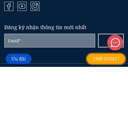
Đăng ký nhận thông tin mới nhất
Gửi
Ưu đãi
1900 633417
CÔNG TY TNHH ĐẦU TƯ BĐS KHẢI HÙNG GROUP
Giấy chứng nhận đăng ký doanh nghiệp số 0316951435
do Sở Kế hoạch và Đầu tư TP.HCM cấp lần đầu ngày 16
tháng 08 năm 2021
Trụ sở chính:
153 Trần Trọng Cung, phường Tân
Thuận Đông, Quận 7, TP. Hồ Chí Minh - Hotline
1900
633417