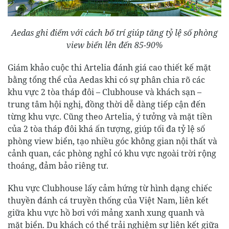
Aedas ghi điểm với cách bố trí giúp tăng tỷ lệ số phòng
view biển lên đến 85-90%
Giám khảo cuộc thi Artelia đánh giá cao thiết kế mặt
bằng tổng thể của Aedas khi có sự phân chia rõ các
khu vực 2 tòa tháp đôi – Clubhouse và khách sạn –
trung tâm hội nghị, đồng thời dễ dàng tiếp cận đến
từng khu vực. Cũng theo Artelia, ý tưởng và mặt tiền
của 2 tòa tháp đôi khá ấn tượng, giúp tối đa tỷ lệ số
phòng view biển, tạo nhiều góc không gian nội thất và
cảnh quan, các phòng nghỉ có khu vực ngoài trời rộng
thoáng, đảm bảo riêng tư.
Khu vực Clubhouse lấy cảm hứng từ hình dạng chiếc
thuyền đánh cá truyền thống của Việt Nam, liên kết
giữa khu vực hồ bơi với mảng xanh xung quanh và
mặt biển. Du khách có thể trải nghiệm sự liên kết giữa