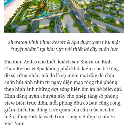
Sheraton Binh Chau Resort & Spa được xem như một
“tuyệt phẩm” tại khu vực với thiết kế đầy cuốn hút
Đại diện Aedas cho biết, khách sạn Sheraton Binh
Chau Resort & Spa không phải khối kiến trúc bê tông
đồ sộ cứng nhắc, mà đó là sự mềm mại đầy dễ chịu,
cuốn hút ánh nhìn từ ngay diện mạo tổng thể phỏng
theo hình ảnh những đợt sóng biển ôm ấp bờ biển dài.
Hình dáng uyển chuyển này cho phép tăng số phòng
view biển trực diện, mỗi phòng đều có ban công rộng;
giảm thiểu tác động trực quan của cấu trúc bên bờ
biển; đồng thời là cách trân trọng nét đẹp tự nhiên
Việt Nam.