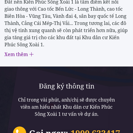
Đất nền Kiến Phúc Sông Xoài 1 là tâm điểm kết nối
giao thông với Cao tốc Bến Lức - Long Thành, cao tốc
Biên Hòa - Vũng Tàu, Vành đai 4, sân bay quốc tế Long
Thành, Cảng Cái Mép-Thị Vải... Trong tương lai, các đô
thị vệ tinh xung quanh sẽ còn phát triển hơn nữa, giúp
gia tăng giá trị cho các khu đất tại Khu dân cư Kiến
Phúc Sông Xoài 1.
Xem thêm
Đăng ký thông tin
Chỉ trong vài phút, anh/chị sẽ được chuyên
viên am hiểu nhất Khu dân cư Kiến Phúc
Sông Xoài 1 tư vấn về dự án.
Gọi ngay:
1900 633417