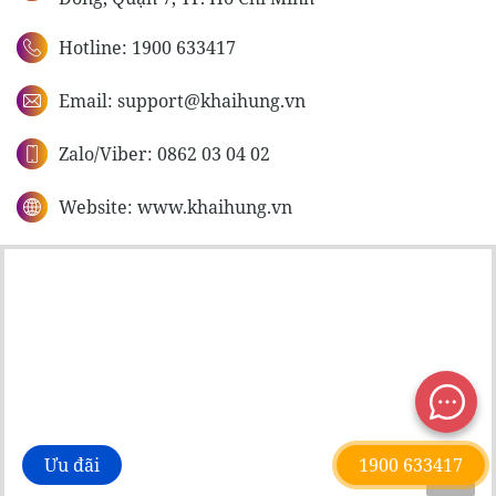
Hotline: 1900 633417
Email:
support@khaihung.vn
Zalo/Viber: 0862 03 04 02
Website: www.khaihung.vn
Ưu đãi
1900 633417