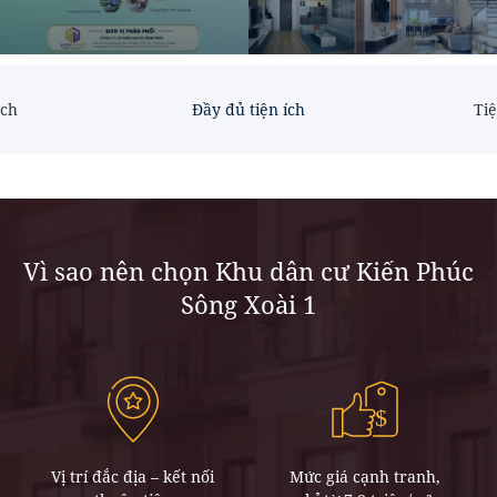
ạch
Đầy đủ tiện ích
Tiệ
Vì sao nên chọn Khu dân cư Kiến Phúc
Sông Xoài 1
Vị trí đắc địa – kết nối
Mức giá cạnh tranh,