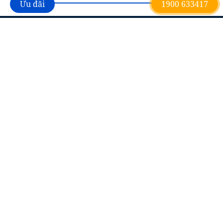
Ưu đãi
1900 633417
Trang chủ
Giới thiệu
Tuyển dụng
Tin tức
FAQs
Liên hệ
Dự án
Đất nền dự án
Căn hộ thông minh
Biệt thự cao cấp
Căn hộ cao cấp
Nhà phố thương mại
Nhà biệt thự liền kề
Mặt bằng văn phòng
Mặt bằng bán lẻ