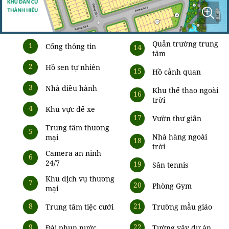
Quản trường trung
1
Cổng thông tin
14
tâm
2
Hồ sen tự nhiên
15
Hồ cảnh quan
3
Nhà điều hành
Khu thể thao ngoài
16
trời
4
Khu vực để xe
17
Vườn thư giãn
Trung tâm thương
5
Nhà hàng ngoài
mại
18
trời
Camera an ninh
6
24/7
19
Sân tennis
Khu dịch vụ thương
7
20
Phòng Gym
mại
8
21
Trung tâm tiệc cưới
Trường mẫu giáo
9
22
Đài phun nước
Tường vây dự án