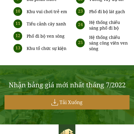
10
23
Khu vui chơi trẻ em
Phố đi bộ lát gạch
Hệ thống chiếu
11
Tiểu cảnh cây xanh
24
sáng phố đi bộ
12
Phố đi bộ ven sông
Hệ thống chiếu
25
sáng công viên ven
13
Khu tổ chức sự kiện
sông
Nhận bảng giá mới nhất tháng 7/2022
Tải Xuống