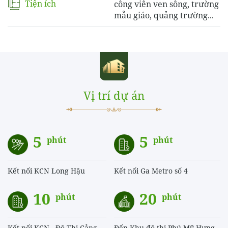
Tiện ích
công viên ven sông, trường
mẫu giáo, quảng trường...
Vị trí dự án
5
5
phút
phút
Kết nối KCN Long Hậu
Kết nối Ga Metro số 4
10
20
phút
phút
Kết nối KCN - Đô Thị Cảng
Đến Khu đô thị Phú Mỹ Hưng