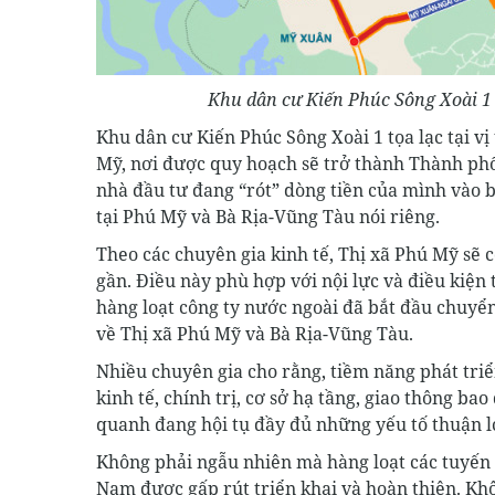
Khu dân cư Kiến Phúc Sông Xoài 1 c
Khu dân cư Kiến Phúc Sông Xoài 1 tọa lạc tại vị 
Mỹ, nơi được quy hoạch sẽ trở thành Thành phố
nhà đầu tư đang “rót” dòng tiền của mình vào 
tại Phú Mỹ và Bà Rịa-Vũng Tàu nói riêng.
Theo các chuyên gia kinh tế, Thị xã Phú Mỹ sẽ c
gần. Điều này phù hợp với nội lực và điều kiện
hàng loạt công ty nước ngoài đã bắt đầu chuyển
về Thị xã Phú Mỹ và Bà Rịa-Vũng Tàu.
Nhiều chuyên gia cho rằng, tiềm năng phát tri
kinh tế, chính trị, cơ sở hạ tầng, giao thông ba
quanh đang hội tụ đầy đủ những yếu tố thuận l
Không phải ngẫu nhiên mà hàng loạt các tuyến c
Nam được gấp rút triển khai và hoàn thiện. Kh