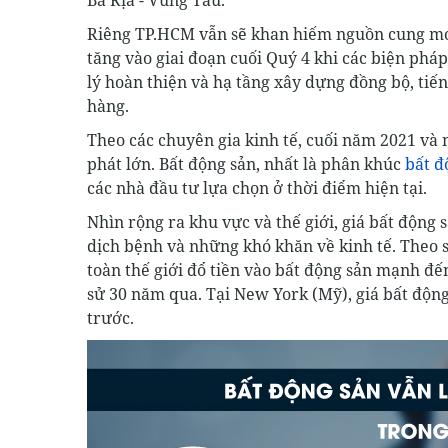
Bà Rịa - Vũng Tàu.
Riêng TP.HCM vẫn sẽ khan hiếm nguồn cung mới.
tăng vào giai đoạn cuối Quý 4 khi các biện phá
lý hoàn thiện và hạ tầng xây dựng đồng bộ, tiế
hàng.
Theo các chuyên gia kinh tế, cuối năm 2021 và n
phát lớn. Bất động sản, nhất là phân khúc
bất đ
các nhà đầu tư lựa chọn ở thời điểm hiện tại.
Nhìn rộng ra khu vực và thế giới, giá bất động
dịch bệnh và những khó khăn về kinh tế. Theo s
toàn thế giới đổ tiền vào bất động sản mạnh đế
sử 30 năm qua. Tại New York (Mỹ), giá bất độn
trước.