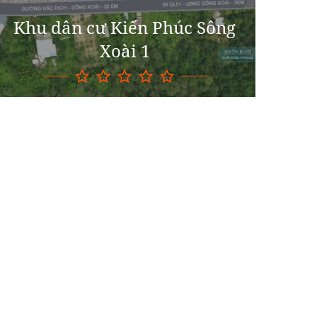
Khu dân cư Kiến Phúc Sông
Xoài 1