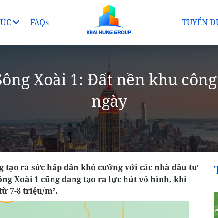
TỨC
FAQs
TUYỂN D
ông Xoài 1: Đất nền khu công 
ngày
g tạo ra sức hấp dẫn khó cưỡng với các nhà đầu tư
ng Xoài 1 cũng đang tạo ra lực hút vô hình, khi
ừ 7-8 triệu/m².