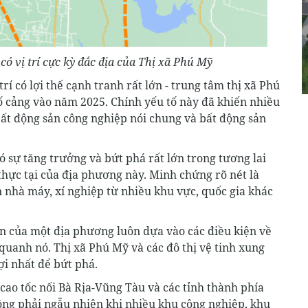
ó vị trí cực kỳ đắc địa của Thị xã Phú Mỹ
trí có lợi thế cạnh tranh rất lớn - trung tâm thị xã Phú
 cảng vào năm 2025. Chính yếu tố này đã khiến nhiều
bất động sản công nghiệp nói chung và bất động sản
ó sự tăng trưởng và bứt phá rất lớn trong tương lai
 thực tại của địa phương này. Minh chứng rõ nét là
 nhà máy, xí nghiệp từ nhiều khu vực, quốc gia khác
ển của một địa phương luôn dựa vào các điều kiện về
o quanh nó. Thị xã Phú Mỹ và các đô thị vệ tinh xung
ợi nhất để bứt phá.
ao tốc nối Bà Rịa-Vũng Tàu và các tỉnh thành phía
ông phải ngẫu nhiên khi nhiều khu công nghiệp, khu