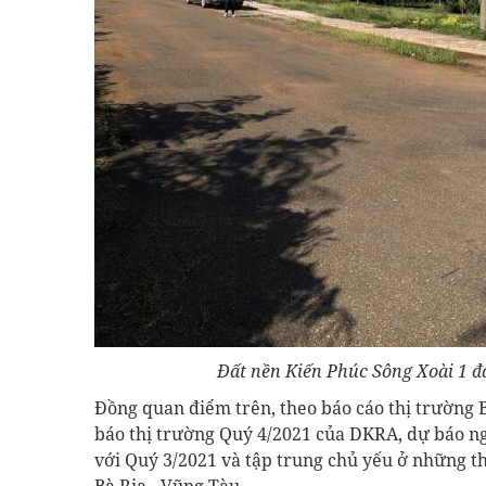
Đất nền Kiến Phúc Sông Xoài 1 đan
Đồng quan điểm trên, theo báo cáo thị trường
báo thị trường Quý 4/2021 của DKRA, dự báo ng
với Quý 3/2021 và tập trung chủ yếu ở những t