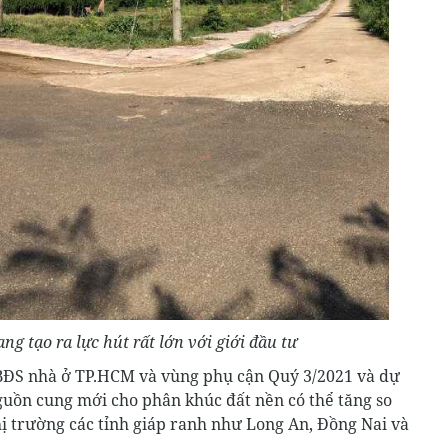
g tạo ra lực hút rất lớn với giới đầu tư
 BĐS nhà ở TP.HCM và vùng phụ cận Quý 3/2021 và dự
uồn cung mới cho phân khúc đất nền có thể tăng so
hị trường các tỉnh giáp ranh như Long An, Đồng Nai và