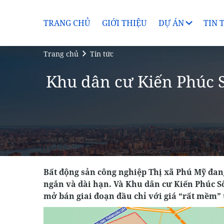
TRANG CHỦ
GIỚI THIỆU
DỰ ÁN
TIN 
Trang chủ
Tin tức
Khu dân cư Kiến Phúc S
Bất động sản công nghiệp Thị xã Phú Mỹ đan
ngắn và dài hạn. Và Khu dân cư Kiến Phúc Sô
mở bán giai đoạn đầu chỉ với giá “rất mềm” t