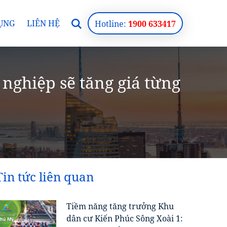
ỤNG
LIÊN HỆ
Hotline:
1900 633417
nghiệp sẽ tăng giá từng
Tin tức liên quan
Tiềm năng tăng trưởng Khu
dân cư Kiến Phúc Sông Xoài 1: